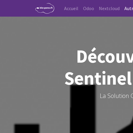
Accueil
Odoo
Nextcloud
Autr
Découv
Sentinel
La Solution