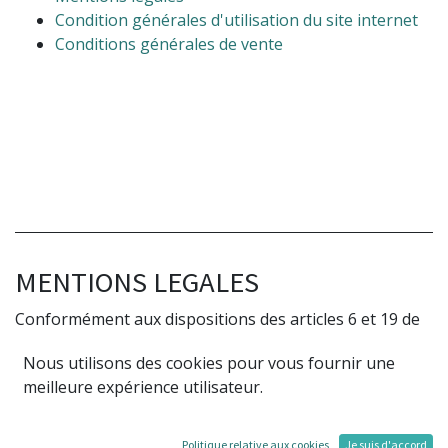
Condition générales d'utilisation du site internet
Conditions générales de vente
MENTIONS LEGALES
Conformément aux dispositions des articles 6 et 19 de
la loi n°2004-575 du 21 juin 2004 pour la confiance dans
Nous utilisons des cookies pour vous fournir une
l’économie numérique, dite L.C.E.N, il est porté à la
meilleure expérience utilisateur.
connaissance des utilisateurs et visiteurs du site
weopensoft.com les présentes mentions légales.
Politique relative aux cookies
Je suis d'accord