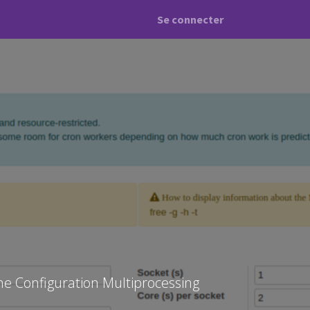
Se connecter
e Configuration Multiprocessing