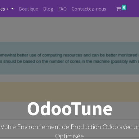
0
es +
Boutique
Blog
FAQ
Contactez-nous
OdooTune
Votre Environnement de Production Odoo avec un
Optimisée