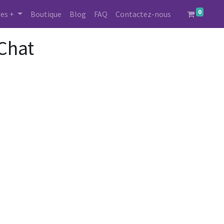
0
es +
Boutique
Blog
FAQ
Contactez-nous
 Chat