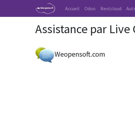
Accueil
Odoo
Nextcloud
Autr
Assistance par Live
Weopensoft.com