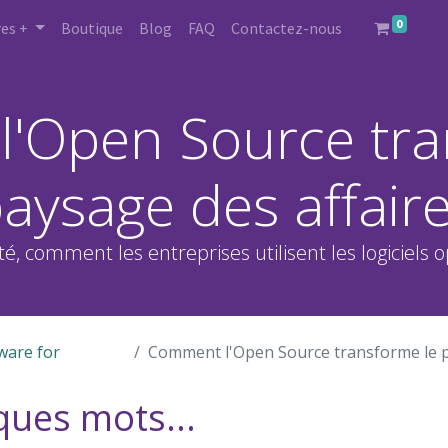
0
es +
Boutique
Blog
FAQ
Contactez-nous
'Open Source tra
aysage des affair
ité, comment les entreprises utilisent les logiciels 
ware for
Comment l'Open Source transforme le pay
ques mots...