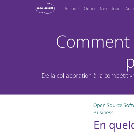
Accueil
Odoo
Nextcloud
Autr
Comment l
p
De la collaboration à la compétitiv
Open Source Soft
Business
En quel